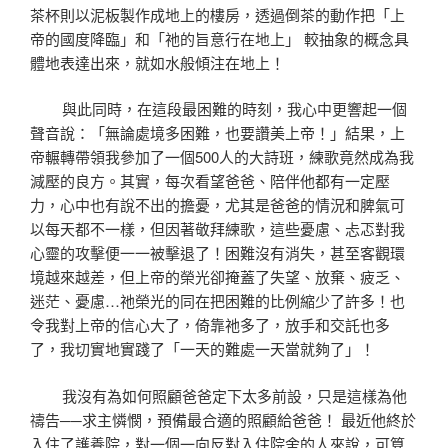
茶杯則以泥板製作成地上的樓房，透過倒茶的動作把「上
帝的國度降臨」和「祂的旨意行在地上」 較抽象的概念具
體地表達出來，就如水般傾注在地上！
與此同時，在這段最困難的時刻，我心中更響起一個
聲音說：「無論處境多困難，也要讚美上帝！」結果，上
帝輾轉帶領我參加了一個500人的大詩班，練歌竟然成為我
減壓的良方。其實，每次看望爸爸、陪伴他都有一定壓
力，心中也有說不出的擔憂，尤其是爸爸的情況和脾氣可
以每天都不一樣，但因著敬拜練歌，這些憂慮、忐忑對我
心靈的攻擊便一一被擊退了！困難沒有消失，甚至客觀環
境越來越差，但上帝的榮光卻掩蓋了失望、放棄、疲乏、
迷茫、憂慮…祂榮光的同在把困難的比例縮少了許多！也
令我對上帝的信心大了，倚靠祂多了，放手和交託也多
了，我切實地實踐了「一天的難處一天當就夠了」！
我沒有為如何照顧爸爸定下太多前設，只是這樣為他
禱告──求主憐憫，預備最合適的照顧給爸爸！ 最近他終於
入住了護養院，對一個一向反對入住院舍的人來說，可算