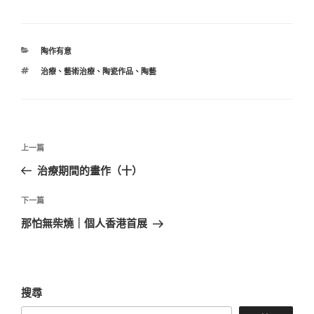
o
o
享
e
e
a
s
p
o
b
st
d
A
y
gl
分
陶作有意
o
s
p
Li
e
類
標
治療
、
藝術治療
、
陶瓷作品
、
陶藝
o
p
n
Tr
籤
k
k
a
n
文
上
sl
上一篇
章
一
治療期間的畫作（十）
at
導
篇
e
覽
文
下
下一篇
章
一
那怕無柴燒｜個人香港首展
篇
文
章
搜尋