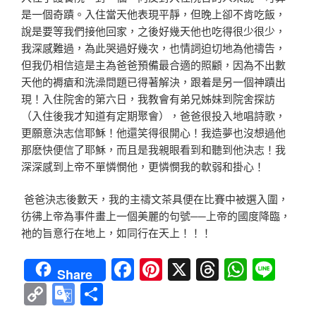
是一個奇蹟。入住當天他表現平靜，但晚上卻不肯吃飯，
說是要等我們接他回家，之後好幾天他也吃得很少很少，
我深感難過，為此哭過好幾次，也情詞迫切地為他禱告，
但我仍相信這是主為爸爸預備最合適的照顧，因為不出數
天他的褥瘡和洗澡問題已得著解決，跟着是另一個神蹟出
現！入住院舍的第六日，我教會有弟兄姊妹到院舍探訪
（入住後我才知道有定期聚會），爸爸很投入地唱詩歌，
更願意決志信耶穌！他還笑得很開心！我造夢也沒想過他
那麽快便信了耶穌，而且是我親眼看到和聽到他決志！我
深深感到上帝不單憐憫他，更憐憫我的軟弱和掛心！
爸爸決志後數天，我的主禱文茶具便在比賽中被選入圍，
彷彿上帝為事件畫上一個美麗的句號──上帝的國度降臨，
祂的旨意行在地上，如同行在天上！！！
F
Pi
X
T
W
Li
Share
a
nt
hr
h
n
C
G
分
c
er
e
at
e