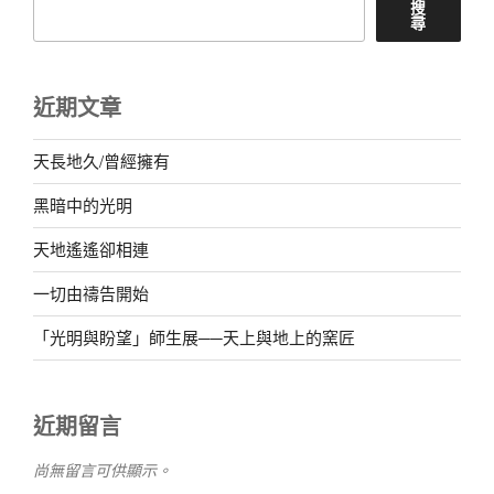
搜
尋
近期文章
天長地久/曾經擁有
黑暗中的光明
天地遙遙卻相連
一切由禱告開始
「光明與盼望」師生展──天上與地上的窯匠
近期留言
尚無留言可供顯示。