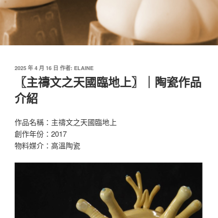
發
2025 年 4 月 16 日
作者:
ELAINE
佈
〖主禱文之天國臨地上〗｜陶瓷作品
於
介紹
作品名稱：主禱文之天國臨地上
創作年份：2017
物料媒介：高溫陶瓷