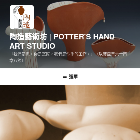
跳
至
主
要
內
陶造藝術坊 | POTTER'S HAND
容
ART STUDIO
「我們是泥，你是窯匠，我們是你手的工作。」（以賽亞書六十四
章八節）
選單