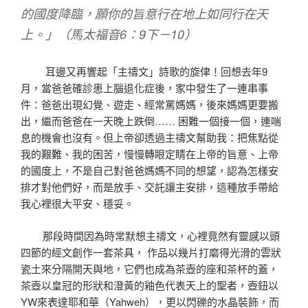
的國度降臨，願你的旨意行在地上如同行在天
上。」（馬太福音6：9下－10）
耳邊又再響起「主禱文」詩歌的旋侓！回想去年9
月，當爸爸確診患上腦退化症後，家中發生了一連串事
件：爸爸出現幻覺、遊走、經常罵媽媽，後來媽媽更要搬
出，繼而爸爸在一天晚上跌倒…… 困難一個接一個，連喘
息的機會也沒有。但上帝卻透過主禱文幫助我：把焦點從
我的艱難、我的困苦，慢慢轉眼定睛在上帝的旨意、上帝
的國度上，不是自己對爸爸媽媽不同的想望，認為怎樣安
排才對他們好，而是放手、交託讓主安排，這種放手帶給
我心裡很大平安、穩妥。
那段時間因為時常默想主禱文，心裡竟然有靈感以頭
四節的經文創作一套茶具， 作品以幾片打磨得光滑的雲狀
瓷土來分隔開天與地，它們也成為茶壺的座和茶杯的蓋，
茶壺以皇冠的形狀和澄黃的釉色代表天上的聖者，壺鈕以
YW來表達耶和華（Yahweh），更以閃礫的水晶裝飾，而