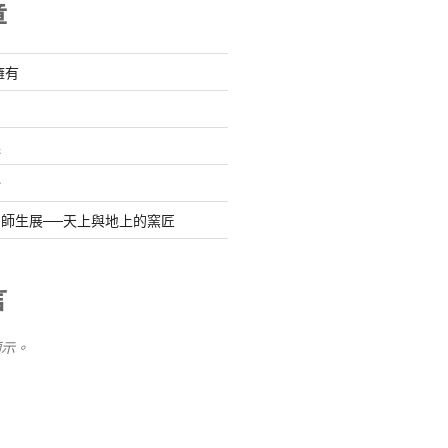
章
擁有
連
始
師生展──天上與地上的窯匠
言
顯示。