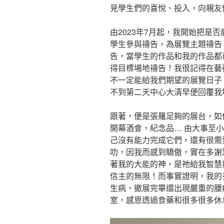
見學生們的喜悅、投入，向親友
由2023年7月起，我開始把是
學生參與禱告，為展覽主題禱告
告，當學生的作品和我的作品都
得目標場地禱告！我很記得在藝
不一定能給我們期望的展覽日子
不到第二天中心大清早便回覆我
跟著，便是張羅足夠的展台，如
開幕酒會，紀念品… 由大事至
己沒有能力完成它們，還有很需
叻，因我而感到驕傲，實在多謝
著我的大能的神，是祂給我智慧
信主的無限！而事實證明，我的
生病，撤展完畢還出現嚴重的腰
室，感恩透過食藥和很多很多休