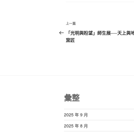
o
k
文
上
上一篇
章
一
「光明與盼望」師生展──天上與
篇
窯匠
導
文
覽
章
彙整
2025 年 9 月
2025 年 8 月