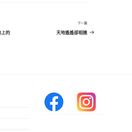
p
k
a
n
sl
下
下一篇
一
at
地上的
天地遙遙卻相連
篇
e
文
章