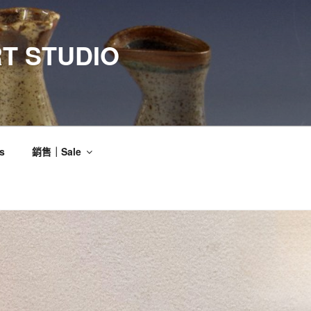
T STUDIO
s
銷售｜Sale