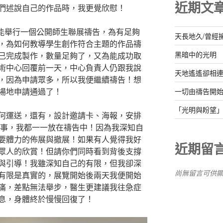
近期文
們述說自己的作品時，我更覺欣慰！
否能舉行一個公開師生聯展禱告，為有足夠
天長地久/曾經
，為如何教導學生創作符合主題的作品禱
黑暗中的光明
已完成製作，數量足夠了，又為能成功取
術中心回覆前一天，中心負責人仍跟我說
天地遙遙卻相
，因為申請眾多，所以我便繼續禱告！想
場地申請通過了！
一切由禱告開
「光明與盼望」
何運送，還有，設計邀請卡、海報，安排
小事，我都一一放在禱告中！因為我深知自
要體力的佈展與撤展！如果有人覺得我好
近期留
眾人的欣賞！但請你們同時看到背後支撐
與引導！我雖深知自己的有限，但我卻深
尚無留言可供
有限是真實的，展覽開始後兩天我便開始
痛，差點無法舉步，醫生更建議我往急症
息，身體終於慢慢回復了！