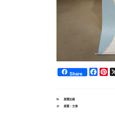
F
Pi
Share
a
nt
c
e
e
e
分
展覽記錄
b
st
類
標
展覽
、
文章
o
籤