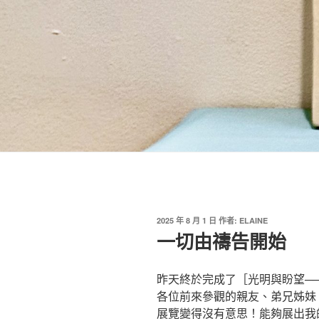
發
2025 年 8 月 1 日
作者:
ELAINE
佈
一切由禱告開始
於
昨天終於完成了［光明與盼望──
各位前來參觀的親友、弟兄姊妹
展覽變得沒有意思！能夠展出我