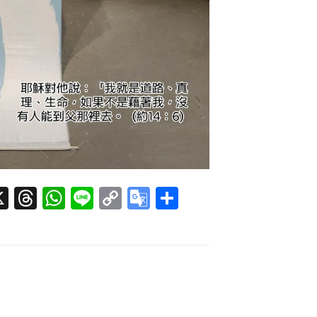
X
T
W
Li
C
G
分
hr
h
n
o
o
享
r
e
at
e
p
o
a
s
y
gl
d
A
Li
e
s
p
n
Tr