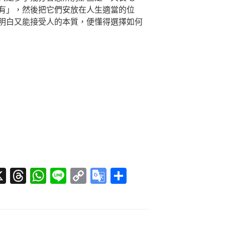
有」，然後把它們安放在人生適當的位
明白又能接受人的本質，便懂得選擇如何
X
T
W
Li
C
G
分
hr
h
n
o
o
享
r
e
at
e
p
o
a
s
y
gl