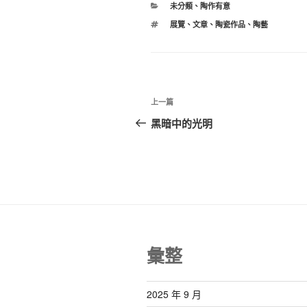
分
未分類
、
陶作有意
b
st
類
標
展覽
、
文章
、
陶瓷作品
、
陶藝
o
籤
o
k
文
上
上一篇
章
一
黑暗中的光明
篇
導
文
覽
章
彙整
2025 年 9 月