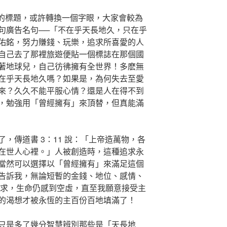
無的標題，或許轉換一個字眼，大家會較為
句廣告名句──「不在乎天長地久，只在乎
佑銘，努力賺錢、玩樂，追求所喜愛的人
自己去了那裡旅遊便貼一個標誌在那個國
著地球兒，自己彷彿擁有全世界！多麽無
在乎天長地久嗎？如果是，為何失去至愛
來？久久不能平服心情？還是人在得不到
，勉強用「曾經擁有」來頂替，但真能滿
，傳道書 3：11 說：「上帝造萬物，各
在世人心裡。」人被創造時，這種追求永
當然可以選擇以「曾經擁有」來滿足這個
告訴我，無論短暫的金錢、地位、感情、
渴求，生命仍感到空虛，直至我願意接受主
的渴想才被永恆的主百份百地填滿了！
只是多了幾分智慧辨別那些是「天長地