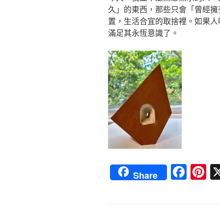
久」的東西，那些只會「曾經擁
置，生活合宜的取捨裡。如果人
滿足其永恆意識了。
F
Pi
Share
a
nt
c
e
e
e