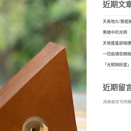
近期文
天長地久/曾經
黑暗中的光明
天地遙遙卻相
一切由禱告開
「光明與盼望」
近期留
尚無留言可供