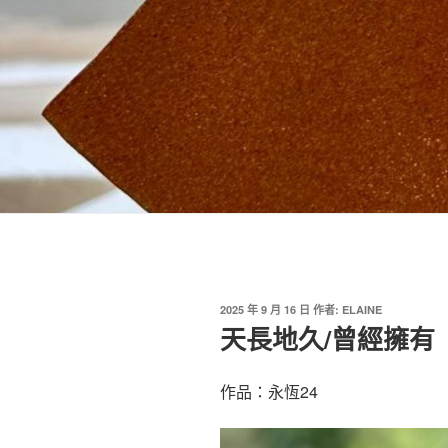
發
2025 年 9 月 16 日
作者:
ELAINE
佈
天長地久/曾經擁有
於
作品：永恆24