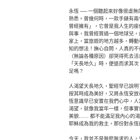
永恆 ── 一個聽起來好像很虛
熟悉。曾幾何時，一款手錶有兩
曾經擁有」，它曾是我人生的座
與事，我曾經買過一個地球兒，
家上，當旅遊的地方越多，轉動
知的想法！撫心自問，人真的不
（無論各種原因）卻哭得死去活
「天長地久」時，便退而求其次
足嗎？
人渴望天長地久，聖經早已說明了
按其時成為美好，又將永恆安放
恆意識早已安置在我們心中，人
渴望，就像我當年一樣，但事實
美貌…… 都不能滿足我內心的
耶穌成為我的救主，那份對永恆
今天，我並不是無慾無求的人，