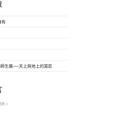
章
擁有
連
始
師生展──天上與地上的窯匠
言
顯示。