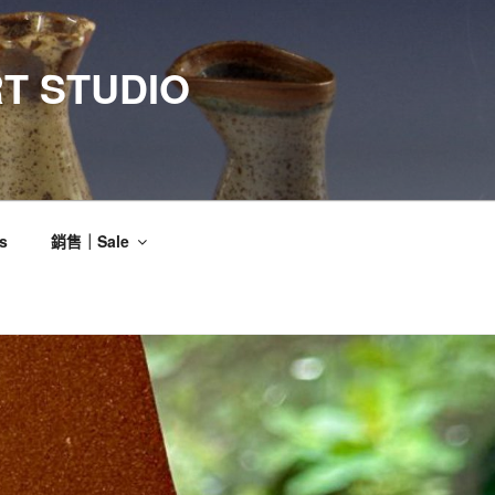
T STUDIO
s
銷售｜Sale